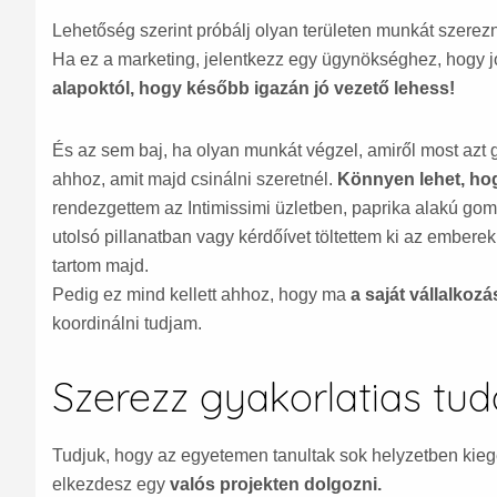
Lehetőség szerint próbálj olyan területen munkát szerezn
Ha ez a marketing, jelentkezz egy ügynökséghez, hogy
alapoktól, hogy később igazán jó vezető lehess!
És az sem baj, ha olyan munkát végzel, amiről most azt 
ahhoz, amit majd csinálni szeretnél.
Könnyen lehet, hog
rendezgettem az Intimissimi üzletben, paprika alakú go
utolsó pillanatban vagy kérdőívet töltettem ki az ember
tartom majd.
Pedig ez mind kellett ahhoz, hogy ma
a saját vállalkoz
koordinálni tudjam.
Szerezz gyakorlatias tud
Tudjuk, hogy az egyetemen tanultak sok helyzetben kieg
elkezdesz egy
valós projekten dolgozni.