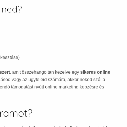
erned?
rkesztése)
szert
, amit összehangoltan kezelve egy
sikeres online
zásod vagy az ügyfeleid számára, akkor neked szól a
ítendő támogatást nyújt online marketing képzésre és
gramot?