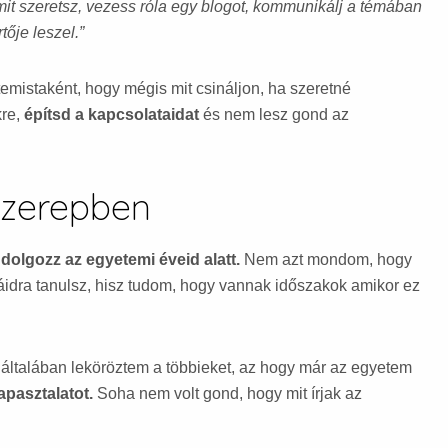
mit szeretsz, vezess róla egy blogot, kommunikálj a témában
tője leszel.”
mistaként, hogy mégis mit csináljon, ha szeretné
kre,
építsd a kapcsolataidat
és nem lesz gond az
szerepben
:
dolgozz az egyetemi éveid alatt.
Nem azt mondom, hogy
áidra tanulsz, hisz tudom, hogy vannak időszakok amikor ez
 általában leköröztem a többieket, az hogy már az egyetem
pasztalatot.
Soha nem volt gond, hogy mit írjak az