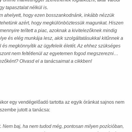
y tapasztalat nélkül is.
m ahelyett, hogy ezen bosszankodnánk, inkább nézzük
tehetünk azért, hogy megkülönböztessük magunkat. Hiszen
rmennyire telített a piac, azoknak a kivitelezőknek mindig
elye és elég munkája lesz, akik szolgáltatásukkal kitűnnek a
 és megkönnyítik az ügyfeleik életét. Az ehhez szükséges
iszont nem feltétlenül az egyetemen fogod megszerezni…
lezőként? Olvasd el a tanácsaimat a cikkben!
kor egy vendégelőadó tartotta az egyik óránkat sajnos nem
szembe jutott a tanácsa:
át. Nem baj, ha nem tudod még, pontosan milyen pozícióban,