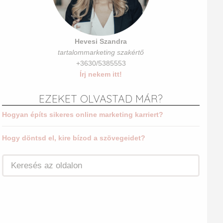
Hevesi Szandra
tartalommarketing szakértő
+3630/5385553
Írj nekem itt!
EZEKET OLVASTAD MÁR?
Hogyan építs sikeres online marketing karriert?
Hogy döntsd el, kire bízod a szövegeidet?