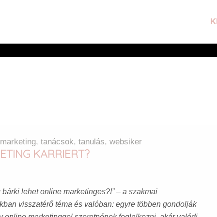
K
 marketing
,
tanácsok
,
tanulás
,
websiker
ETING KARRIERT?
 bárki lehet online marketinges?!” – a szakmai
kban visszatérő téma és valóban: egyre többen gondolják
y online marketinggel szeretnének foglalkozni, akár valódi