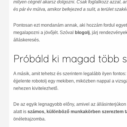
milyen cégnél akarsz dolgozni. Csak foglalkozz azzal, a
és pár év múlva, amikor befejezed a sulit, a terület szakér
Pontosan ezt mondanám annak, aki hozzám fordul egyete
megalapozni a jövőjét. Szóval
blogolj
, járj rendezvénye
álláskeresés.
Próbáld ki magad több 
A másik, amit tehetsz és szerintem legalább ilyen fontos
éjjelente robotolj egy mekiben, miközben nappal a vizsg
nehezen kivitelezhető.
De az egyik legnagyobb előny, amivel az állásinterjúkon
alatt is
számos, különböző munkakörben szereztem ta
önéletrajzomba.