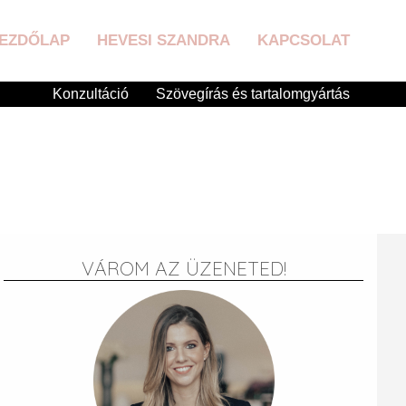
EZDŐLAP
HEVESI SZANDRA
KAPCSOLAT
Konzultáció
Szövegírás és tartalomgyártás
VÁROM AZ ÜZENETED!