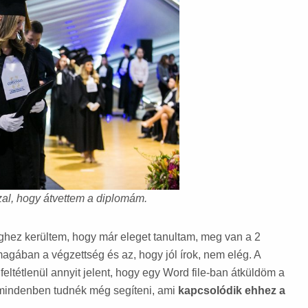
zal, hogy átvettem a diplomám.
hez kerültem, hogy már eleget tanultam, meg van a 2
gában a végzettség és az, hogy jól írok, nem elég. A
eltétlenül annyit jelent, hogy egy Word file-ban átküldöm a
i mindenben tudnék még segíteni, ami
kapcsolódik ehhez a