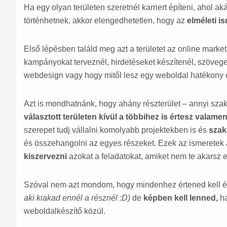
Ha egy olyan területen szeretnél karriert építeni, ahol a
történhetnek, akkor elengedhetetlen, hogy az
elméleti i
Első lépésben találd meg azt a területet az online marke
kampányokat terveznél, hirdetéseket készítenél, szövegek
webdesign vagy hogy mitől lesz egy weboldal hatékony
Azt is mondhatnánk, hogy ahány részterület – annyi sza
választott területen kívül a többihez is értesz valamen
szerepet tudj vállalni komolyabb projektekben is és
szak
és összehangolni az egyes részeket. Ezek az ismeretek 
kiszervezni
azokat a feladatokat, amiket nem te akarsz 
Szóval nem azt mondom, hogy mindenhez értened kell é
aki kiakad ennél a résznél :D)
de
képben kell lenned,
ha
weboldalkészítő közül.