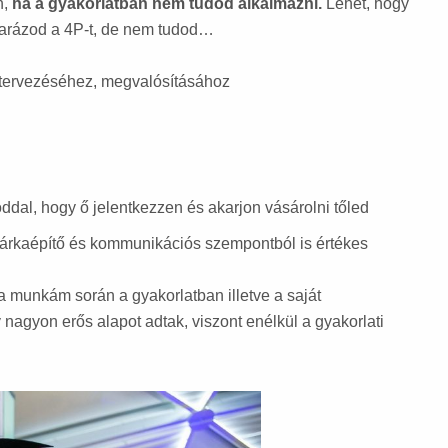
n,
ha a gyakorlatban nem tudod alkalmazni.
Lehet, hogy
yarázod a 4P-t, de nem tudod…
 tervezéséhez, megvalósításához
dal, hogy ő jelentkezzen és akarjon vásárolni tőled
árkaépítő és kommunikációs szempontból is értékes
a munkám során a gyakorlatban illetve a saját
nagyon erős alapot adtak, viszont enélkül a gyakorlati