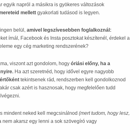
kár egyik napról a másikra is gyökeres változások
smereteid mellett
gyakorlati tudásod is legyen.
tingen belül,
amivel legszívesebben foglalkoznál:
et írnál, Facebook és Insta posztokat készítenél, érdekel a
 eleme egy cég marketing rendszerének?
kma, viszont azt gondolom, hogy
óriási előny, ha a
nyire.
Ha azt szeretnéd, hogy idővel egyre nagyobb
értőként
tekintsenek rád, rendszerben kell gondolkoznod
akár csak azért is hasznosak, hogy megfelelően tudd
elvégezni.
s mindent neked kell megcsinálnod
(mert tudom, hogy lesz,
 nem akarsz egy lenni a sok szövegíró vagy