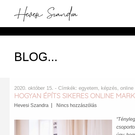
BLOG...
2020. október 15. - Címkék:
egyetem
,
képzés
,
online
HOGYAN ÉPÍTS SIKERES ONLINE MARK
Hevesi Szandra
Nincs hozzászólás
“Tényleg
csoporto
úgy, hog