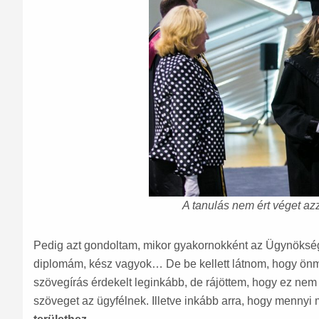
A tanulás nem ért véget az
Pedig azt gondoltam, mikor gyakornokként az Ügynökség
diplomám, kész vagyok… De be kellett látnom, hogy önma
szövegírás érdekelt leginkább, de rájöttem, hogy ez nem f
szöveget az ügyfélnek. Illetve inkább arra, hogy menny