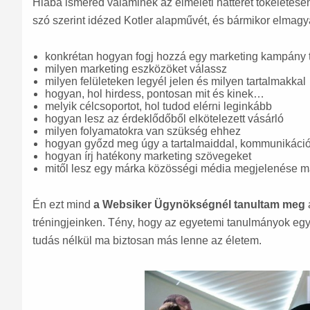
Hiába ismered valaminek az elméleti hátterét tökéletese
szó szerint idézed Kotler alapművét, és bármikor elmag
konkrétan hogyan fogj hozzá egy marketing kampány
milyen marketing eszközöket válassz
milyen felületeken legyél jelen és milyen tartalmakkal
hogyan, hol hirdess, pontosan mit és kinek…
melyik célcsoportot, hol tudod elérni leginkább
hogyan lesz az érdeklődőből elkötelezett vásárló
milyen folyamatokra van szükség ehhez
hogyan győzd meg úgy a tartalmaiddal, kommunikációd
hogyan írj hatékony marketing szövegeket
mitől lesz egy márka közösségi média megjelenése m
Én ezt mind
a Websiker Ügynökségnél tanultam meg
tréningjeinken. Tény, hogy az egyetemi tanulmányok egy 
tudás nélkül ma biztosan más lenne az életem.