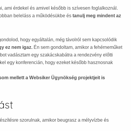
i, ami érdekel és amivel később is szívesen foglalkoznál.
 jobban beleláss a működésükbe és
tanulj meg mindent az
gondolod, hogy egyáltalán, még távolról sem kapcsolódik
y ez nem igaz.
Én sem gondoltam, amikor a fehérneműket
mbot vadásztam egy szakácskabátra a rendezvény előtti
ekkel egy konferencián, hogy ezeket később hasznosnak
ásom mellett a Websiker Ügynökség projektjeit is
ást
észítésre szorulnak, amikor beugrasz a mélyvízbe és