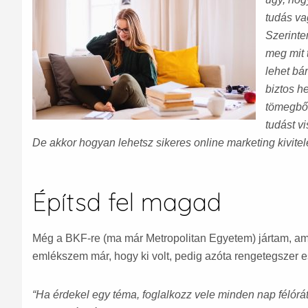
tudás vag
Szerinte
meg mit 
lehet bá
biztos h
tömegből
tudást v
De akkor hogyan lehetsz sikeres online marketing kivite
Építsd fel magad
Még a BKF-re (ma már Metropolitan Egyetem) jártam, ami
emlékszem már, hogy ki volt, pedig azóta rengetegszer e
“Ha érdekel egy téma, foglalkozz vele minden nap félór