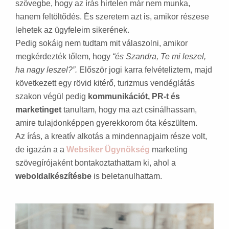
szövegbe, hogy az írás hirtelen már nem munka,
hanem feltöltődés. És szeretem azt is, amikor részese
lehetek az ügyfeleim sikerének.
Pedig sokáig nem tudtam mit válaszolni, amikor
megkérdezték tőlem, hogy
“és Szandra, Te mi leszel,
ha nagy leszel?”.
Először jogi karra felvételiztem, majd
következett egy rövid kitérő, turizmus vendéglátás
szakon végül pedig
kommunikációt, PR-t és
marketinget
tanultam, hogy ma azt csinálhassam,
amire tulajdonképpen gyerekkorom óta készültem.
Az írás, a kreatív alkotás a mindennapjaim része volt,
de igazán a a
Websiker Ügynökség
marketing
szövegírójaként bontakoztathattam ki, ahol a
weboldalkészítésbe
is beletanulhattam.